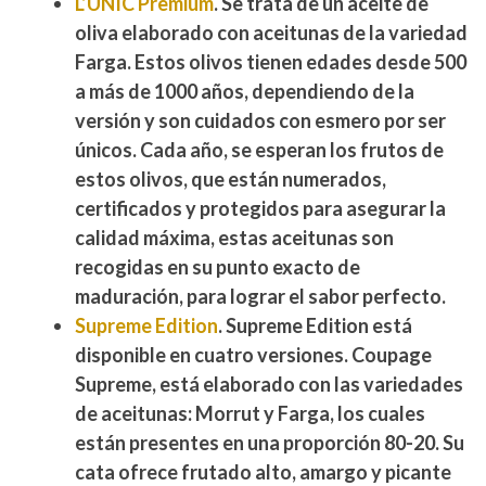
L’UNIC Premium
. Se trata de un aceite de
oliva elaborado con aceitunas de la variedad
Farga. Estos olivos tienen
edades desde 500
a más de 1000 años
, dependiendo de la
versión y son cuidados con esmero por ser
únicos. Cada año, se esperan los frutos de
estos olivos, que están
numerados
,
certificados
y protegidos
para asegurar la
calidad máxima, estas aceitunas son
recogidas en su punto exacto de
maduración, para lograr el sabor perfecto.
Supreme Edition
. Supreme Edition está
disponible en cuatro versiones. Coupage
Supreme, está elaborado con las variedades
de aceitunas:
Morrut
y
Farga
, los cuales
están presentes en una proporción 80-20. Su
cata ofrece frutado alto, amargo y picante