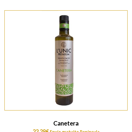
Canetera
22.29
€
Envío gratuito Península